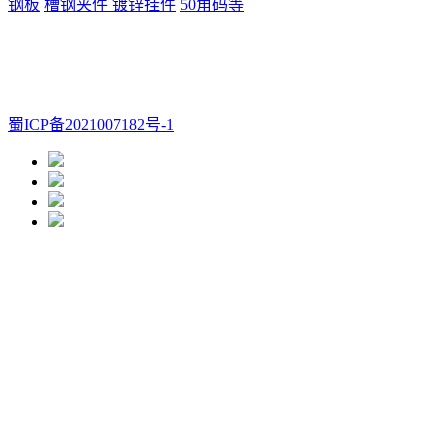
钢板
槽钢夹件
镀锌挂件
50角码等
成都孙光头贸易有限公司
米经理 :18628283007
孙先生
:17608006060
座机 :028-66655309
Q Q：2696607797
邮箱：
2696607797@qq.com
地址：四川省成都市金牛区金府五金机
电城大棚A区26号
蜀ICP备2021007182号-1