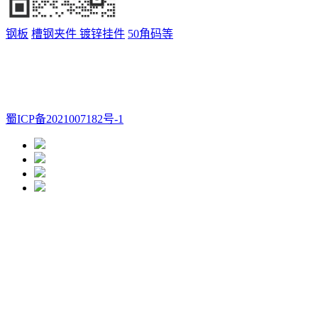
钢板
槽钢夹件
镀锌挂件
50角码等
成都孙光头贸易有限公司
米经理 :18628283007
孙先生
:17608006060
座机 :028-66655309
Q Q：2696607797
邮箱：
2696607797@qq.com
地址：四川省成都市金牛区金府五金机
电城大棚A区26号
蜀ICP备2021007182号-1