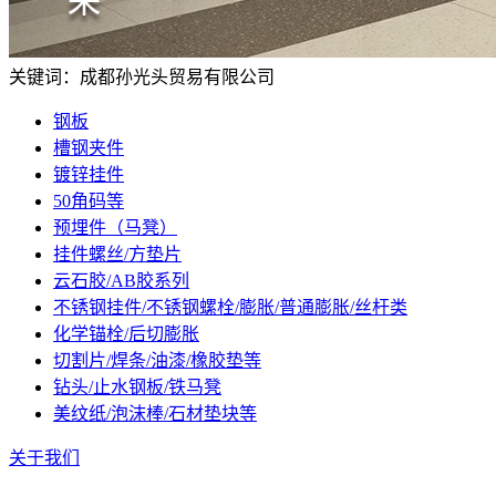
关键词：
成都孙光头贸易有限公司
钢板
槽钢夹件
镀锌挂件
50角码等
预埋件（马凳）
挂件螺丝/方垫片
云石胶/AB胶系列
不锈钢挂件/不锈钢螺栓/膨胀/普通膨胀/丝杆类
化学锚栓/后切膨胀
切割片/焊条/油漆/橡胶垫等
钻头/止水钢板/铁马凳
美纹纸/泡沫棒/石材垫块等
关于我们